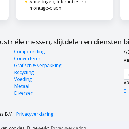
Afmetingen, toleranties en
montage-eisen
triële messen, slijtdelen en diensten bi
A
Compounding
Converteren
Bl
Grafisch & verpakking
Recycling
Voeding
Vo
Metaal
Diversen
es B.V.
Privacyverklaring
ken cookies. Bijgewerkt
Privacyverklaring