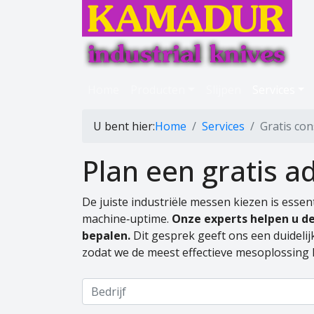
Home
Producten
Slijpen
Services
U bent hier:
Home
Services
Gratis co
Plan een gratis a
De juiste
industriële messen
kiezen is essent
machine‑uptime.
Onze experts helpen u de
bepalen.
Dit gesprek geeft ons een duidelij
zodat we de meest effectieve mesoplossing