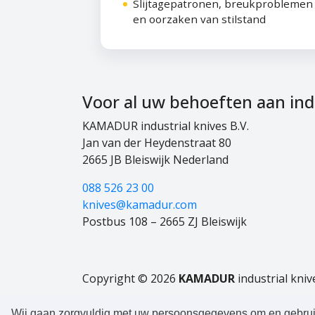
Slijtagepatronen, breukproblemen
en oorzaken van stilstand
Voor al uw behoeften aan indus
KAMADUR industrial knives B.V.
Jan van der Heydenstraat 80
2665 JB
Bleiswijk
Nederland
088 526 23 00
knives@kamadur.com
Postbus 108 – 2665 ZJ Bleiswijk
Copyright © 2026
KAMADUR
industrial kniv
Boek een gratis consultatiegesprek
Wij gaan zorgvuldig met uw persoonsgegevens om en gebrui