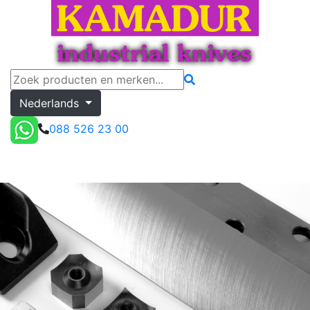
Nederlands
088 526 23 00
my.kamadur
Toggle menu
Offerte