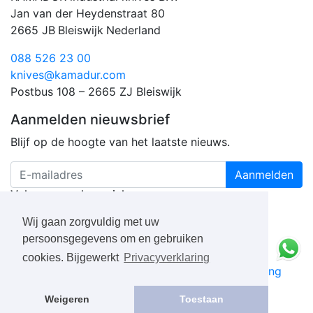
Jan van der Heydenstraat 80
2665 JB
Bleiswijk
Nederland
088 526 23 00
knives@kamadur.com
Postbus 108 – 2665 ZJ Bleiswijk
Aanmelden nieuwsbrief
Blijf op de hoogte van het laatste nieuws.
Aanmelden
Volg ons op de socials
Wij gaan zorgvuldig met uw
persoonsgegevens om en gebruiken
cookies. Bijgewerkt
Privacyverklaring
KAMADUR
industrial knives B.V.
Privacyverklaring
Boek een gratis consultatiegesprek
Weigeren
Toestaan